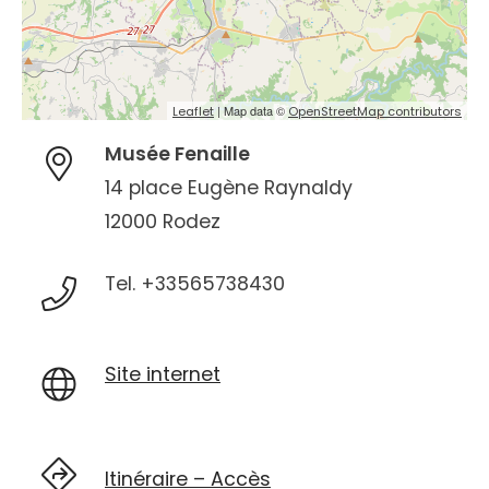
| Map data ©
Leaflet
OpenStreetMap contributors
Musée Fenaille
14 place Eugène Raynaldy
12000 Rodez
Tel. +33565738430
Site internet
Itinéraire – Accès