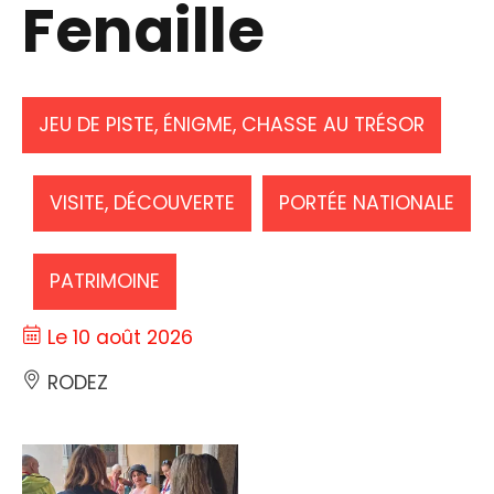
Fenaille
JEU DE PISTE, ÉNIGME, CHASSE AU TRÉSOR
VISITE, DÉCOUVERTE
PORTÉE NATIONALE
PATRIMOINE
Le 10 août 2026
RODEZ