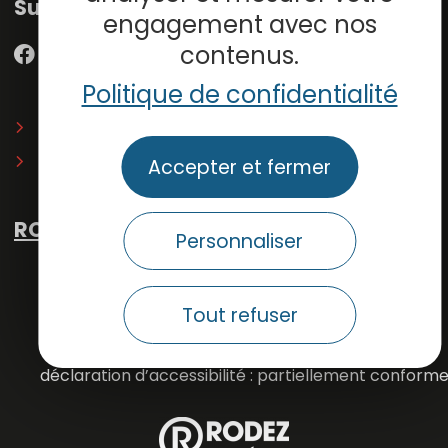
Suivez-nous
engagement avec nos
contenus.
Politique de confidentialité
Inscrivez-vous à la
newsletter
du musée
Espace presse
Accepter et fermer
RODEZ TOURISME
Personnaliser
mentions légales
plan du site
Tout refuser
conditions générales de vente
déclaration d’accessibilité : partiellement conform