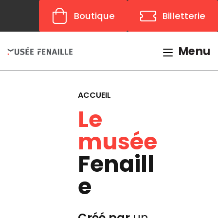
Panneau de gestion des cookies
Boutique
Billetterie
Menu
ACCUEIL
Le
musée
Fenaill
e
Créé par
un