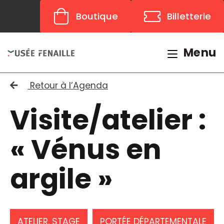
Panneau de gestion des cookies
Boutique
Billetterie
Menu
Retour à l’Agenda
Visite/atelier :
« Vénus en
argile »
ATELIER, STAGE
PORTÉE DÉPARTEMENTALE