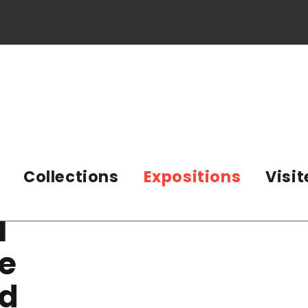
Collections
Expositions
Visit
Î
l
e
d