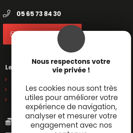
05 65 73 84 30
Contactez-nous
Nous respectons votre
Le musée
vie privée !
Soirées privatives
Les cookies nous sont très
Partenaires
utiles pour améliorer votre
Librairie / boutique
expérience de navigation,
analyser et mesurer votre
Horaires & tarifs
engagement avec nos