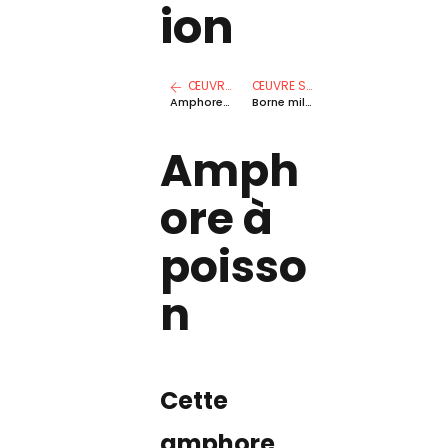
ion
ŒUVRE PRÉCÉDENTE
ŒUVRE SUIVANTE
Amphores à vin
Borne milliaire
Amph
ore à
poisso
n
Cette
amphore,