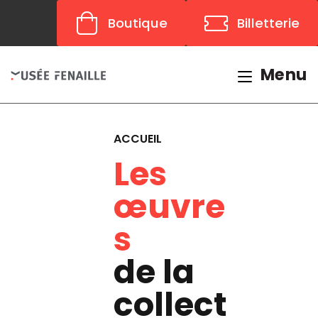
Panneau de gestion des cookies
Boutique
Billetterie
Menu
ACCUEIL
Les
œuvre
s
de la
collect