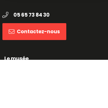
05 65 73 84 30
Contactez-nous
Le musée
Soirées privatives
Partenaires
Librairie / boutique
Horaires & tarifs