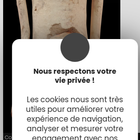
Nous respectons votre
vie privée !
Les cookies nous sont très
utiles pour améliorer votre
expérience de navigation,
analyser et mesurer votre
engagement avec nos
Amphore à poisson - détail
Col d’amphore à poisson en terre cuite, provenant de
Amphore à poisson - détail
Col d’amphore à poisson en terre cuite, provenant de