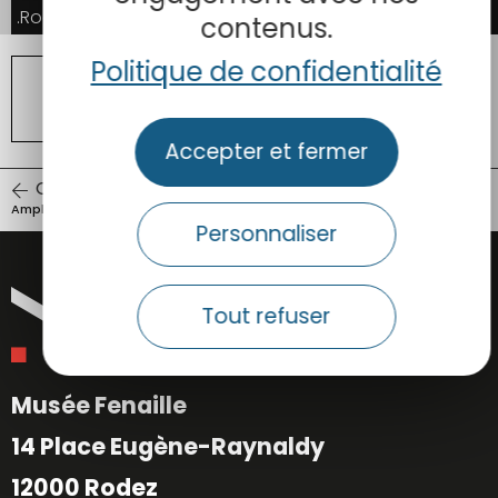
Rodez (rue Eugène-Viala), 1er siècle.
Rodez (rue Eugène-Viala), 1er siècle.
contenus.
Politique de confidentialité
TOUTES LES ŒUVRES DE LA COLLECTION
ANTIQUITÉ
Accepter et fermer
ŒUVRE PRÉCÉDENTE
ŒUVRE SUIVANTE
Amphores à vin
Borne milliaire
Personnaliser
Tout refuser
Musée Fenaille
14 Place Eugène-Raynaldy
12000 Rodez