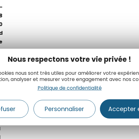
–
8
0
d
e
n
Nous respectons votre vie privée !
o
t
ookies nous sont très utiles pour améliorer votre expérie
r
tion, analyser et mesurer votre engagement avec nos co
e
Politique de confidentialité
è
r
efuser
Personnaliser
Accepter 
e
.
I
l