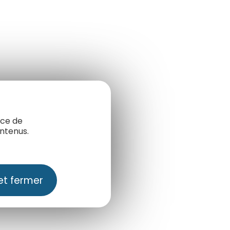
nce de
ntenus.
et fermer