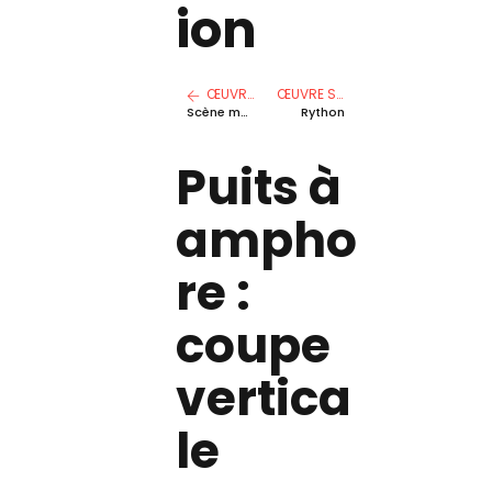
ion
ŒUVRE PRÉCÉDENTE
ŒUVRE SUIVANTE
Scène mythologique
Rython
Puits à
ampho
re :
coupe
vertica
le