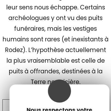
leur sens nous échappe. Certains
archéologues y ont vu des puits
funéraires, mais les vestiges
humains sont rares (et inexistants à
Rodez). L’hypothèse actuellement
la plus vraisemblable est celle de
puits à offrandes, destinées à la
Terre nourricière.
TOUTES LES ŒUVRES DE LA COLLECTION
Nous respectons votre