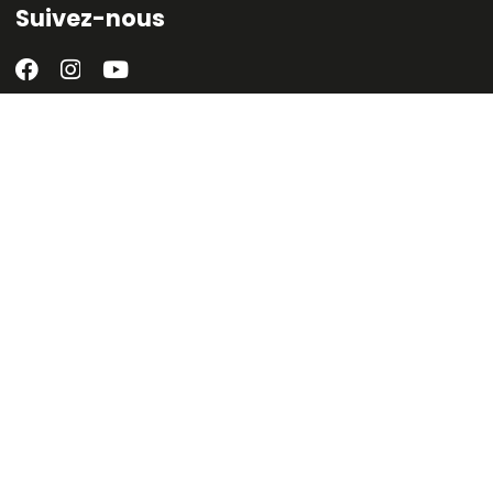
Suivez-nous
Inscrivez-vous à la
newsletter
du musée
Espace presse
RODEZ TOURISME
mentions légales
plan du site
conditions générales de vente
déclaration d’accessibilité : partiellement conform