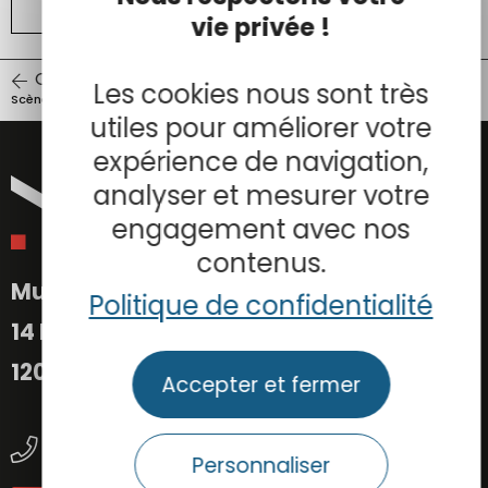
ANTIQUITÉ
vie privée !
ŒUVRE PRÉCÉDENTE
ŒUVRE SUIVANTE
Les cookies nous sont très
Scène mythologique
Rython
utiles pour améliorer votre
expérience de navigation,
analyser et mesurer votre
engagement avec nos
contenus.
Musée Fenaille
Politique de confidentialité
14 Place Eugène-Raynaldy
12000 Rodez
Accepter et fermer
05 65 73 84 30
Personnaliser