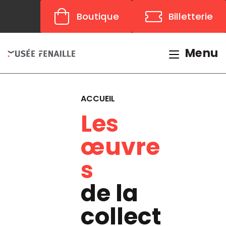
Panneau de gestion des cookies
Boutique
Billetterie
Menu
ACCUEIL
Les
œuvre
s
de la
collect