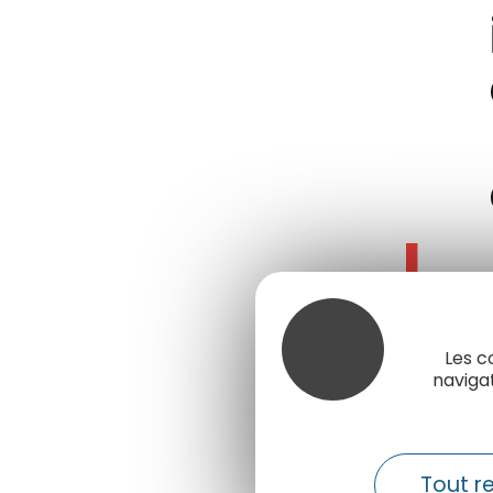
L
e
Les c
s
naviga
œ
Tout r