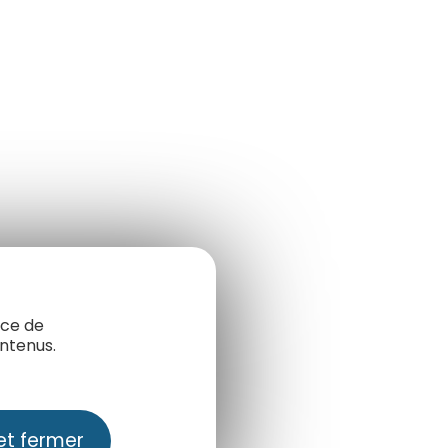
nce de
ntenus.
et fermer