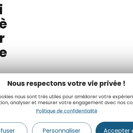
i
è
r
e
S
Nous respectons votre vie privée !
t
a
ookies nous sont très utiles pour améliorer votre expérie
t
tion, analyser et mesurer votre engagement avec nos co
u
Politique de confidentialité
e
-
efuser
Personnaliser
Accepter 