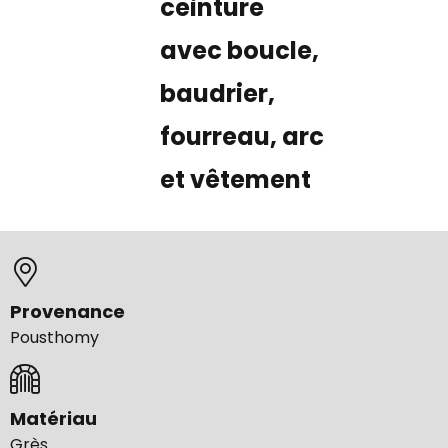
ceinture
avec boucle,
baudrier,
fourreau, arc
et vêtement
Provenance
Pousthomy
Matériau
Grès