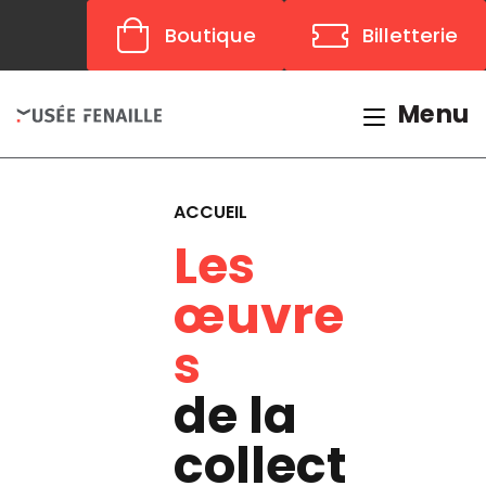
Panneau de gestion des cookies
Boutique
Billetterie
Menu
ACCUEIL
Les
œuvre
s
de la
collect