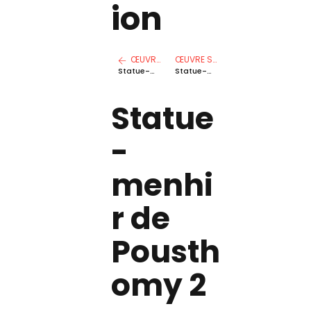
ion
ŒUVRE PRÉCÉDENTE
ŒUVRE SUIVANTE
Statue-menhir de Nicoules
Statue-menhir de Pousthomy 1
Statue
-
menhi
r de
Pousth
omy 2