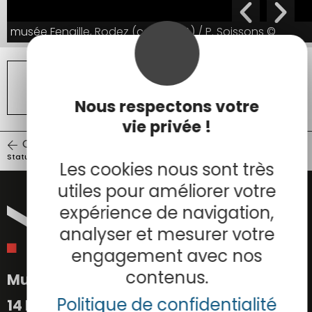
© musée Fenaille, Rodez (coll. SLSAA) / P. Soissons
© musée Fenaille, Rodez (coll. SLSAA) / P. Soissons
© musée Fenaille, Rodez (coll. SLSAA) / P. Soissons
© musée Fenaille, Rodez (coll. SLSAA) / P. Soissons
TOUTES LES ŒUVRES DE LA COLLECTION
STATUES-MENHIRS
Nous respectons votre
vie privée !
ŒUVRE PRÉCÉDENTE
ŒUVRE SUIVANTE
Statue-menhir de Nicoules
Statue-menhir de Pousthomy 1
Les cookies nous sont très
utiles pour améliorer votre
expérience de navigation,
analyser et mesurer votre
engagement avec nos
contenus.
Musée Fenaille
Politique de confidentialité
14 Place Eugène-Raynaldy