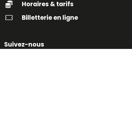
Horaires & tarifs
Billetterie en ligne
Suivez-nous
Inscrivez-vous à la
newsletter
du musée
Espace presse
RODEZ TOURISME
mentions légales
plan du site