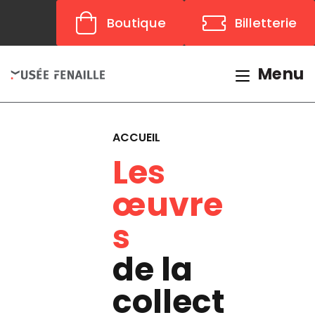
Panneau de gestion des cookies
Boutique
Billetterie
Menu
ACCUEIL
Les
œuvre
s
de la
collect