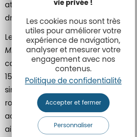
vie privée !
attitude, même costume, même
drapés lourds à plis larges.
Les cookies nous sont très
utiles pour améliorer votre
Le visage de la
Madeleine
de la
expérience de navigation,
analyser et mesurer votre
Mise au Tombeau
de la
engagement avec nos
cathédrale de Rodez, datée de
contenus.
1523, présente aussi des
Politique de confidentialité
similitudes : front bombé, menton
rond et proéminent, surplomb
Accepter et fermer
accentué de la lèvre supérieure,
Personnaliser
ailes du nez étroites, rehauts de