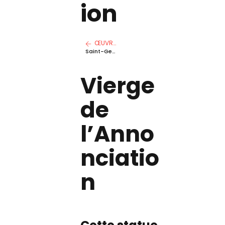
ion
ŒUVRE PRÉCÉDENTE
Saint-Georges terrassant le dragon
Vierge
de
l’Anno
nciatio
n