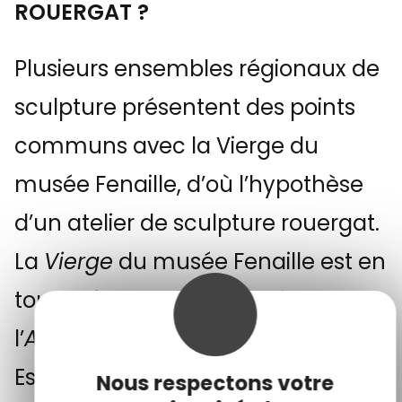
ROUERGAT ?
Plusieurs ensembles régionaux de
sculpture présentent des points
communs avec la Vierge du
musée Fenaille, d’où l’hypothèse
d’un atelier de sculpture rouergat.
La
Vierge
du musée Fenaille est en
tous points comparable à celle de
l’
Annonciation
de l’Ouradou à
Estaing (vers 1524 -1529) : même
Nous respectons votre